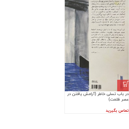
در باب تسلی خاطر (آرامش یافتن در
عصر ظلمت)
تماس بگیرید