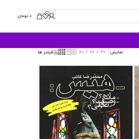
0
تومان
نمایش
40
60
80
فیلتر ها