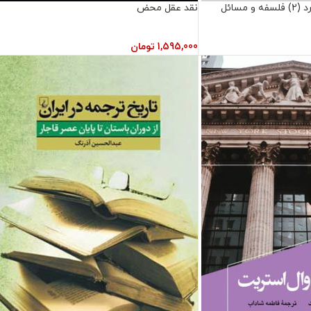
دانشنامه فلسفه استنفورد (‌2‌) فلسفه‌ و مسائل
نقد عقل محض
1,595,000
تومان