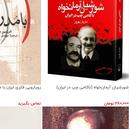
شورشيان آرمان‌خواه (ناكامی چپ در ايران)
رویارویی فکری ایران با 
280,000
تومان
تماس بگیرید