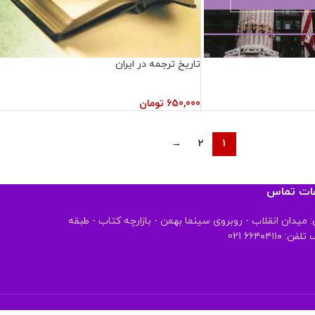
تاریخ ترجمه در ایران
650,000
تومان
→
2
1
عات تماس
 میدان انقلاب - روبروی سینما بهمن - بازارچه کتاب - طبقه
 ۶۶۴۰۴۱۱۰ 021