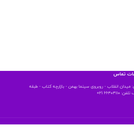
عات تماس
 میدان انقلاب - روبروی سینما بهمن - بازارچه کتاب - طبقه
 ۶۶۴۰۴۱۱۰ 021