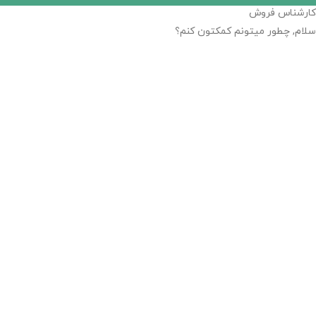
کارشناس فروش
سلام, چطور میتونم کمکتون کنم؟
16:44
"+chaty_settings.lang.emoji_picker+"
WhatsApp Message
Send WhatsApp Message
Hide WhatsApp Form
درخواست خرید کتاب
Hide WhatsApp Form
نام
*
پست الکترونیک
*