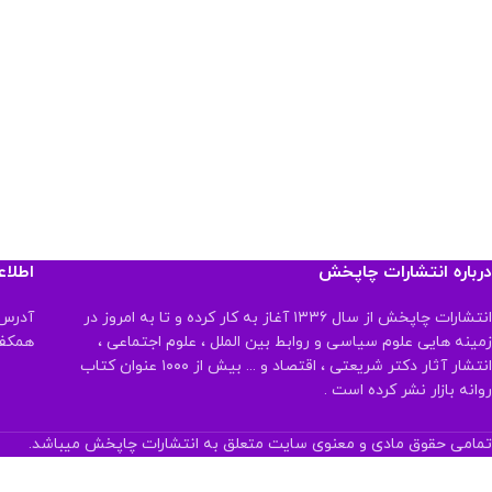
درباره انتشارات چاپخش
اطلا
انتشارات چاپخش از سال ۱۳۳۶ آغاز به کار کرده و تا به امروز در
آدرس:
زمینه هایی علوم سیاسی و روابط بین الملل ، علوم اجتماعی ،
همکف تلفن:
انتشار آثار دکتر شریعتی ، اقتصاد و ... بیش از ۱۰۰۰ عنوان کتاب
روانه بازار نشر کرده است .
تمامی حقوق مادی و معنوی سایت متعلق به انتشارات چاپخش میباشد.