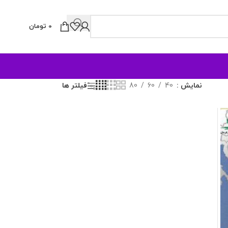
0
تومان
نمایش
40
60
80
فیلتر ها