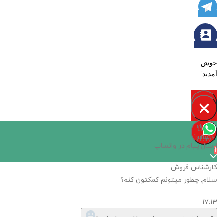
خوش
آمدید!
Open
chaty
Hide
chaty
buttons
chaty
ارسال پیام در واتساپ
1
کارشناس فروش
سلام, چطور میتونم کمکتون کنم؟
17:13