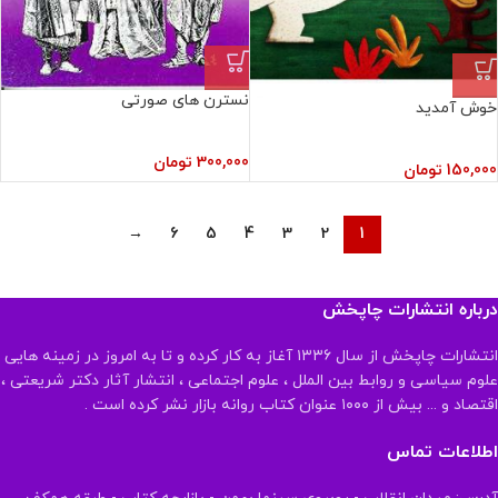
نسترن های صورتی
خوش آمدید
300,000
تومان
150,000
تومان
→
6
5
4
3
2
1
درباره انتشارات چاپخش
انتشارات چاپخش از سال ۱۳۳۶ آغاز به کار کرده و تا به امروز در زمینه هایی
علوم سیاسی و روابط بین الملل ، علوم اجتماعی ، انتشار آثار دکتر شریعتی ،
اقتصاد و ... بیش از ۱۰۰۰ عنوان کتاب روانه بازار نشر کرده است .
اطلاعات تماس