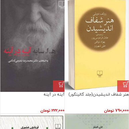
هنر شفاف انديشيدن(جلد گالینگور)
آينه‏ در آينه‏
790,000
تومان
222,000
تومان