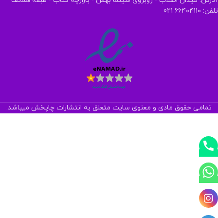
آدرس: میدان انقلاب - روبروی سینما بهمن - بازارچه کتاب - طبقه همکف
تلفن: ۶۶۴۰۴۱۱۰ 021
تمامی حقوق مادی و معنوی سایت متعلق به انتشارات چاپخش میباشد.