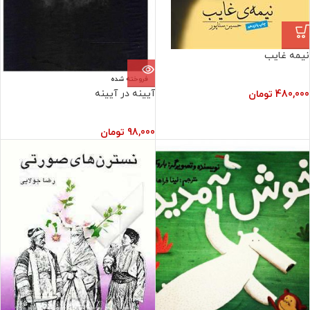
نیمه غایب
فروخته شده
آیینه در آیینه
480,000
تومان
98,000
تومان