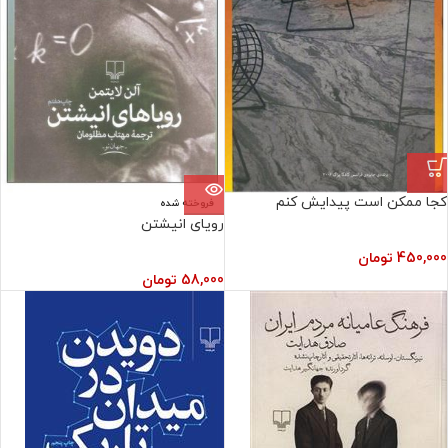
کجا ممکن است پیدایش کنم
فروخته شده
رویای انیشتن
450,000
تومان
58,000
تومان