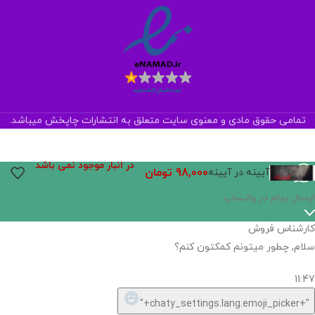
تمامی حقوق مادی و معنوی سایت متعلق به انتشارات چاپخش میباشد.
در انبار موجود نمی باشد
98,000
تومان
آیینه در آیینه
ارسال پیام در واتساپ
کارشناس فروش
سلام, چطور میتونم کمکتون کنم؟
11:47
"+chaty_settings.lang.emoji_picker+"