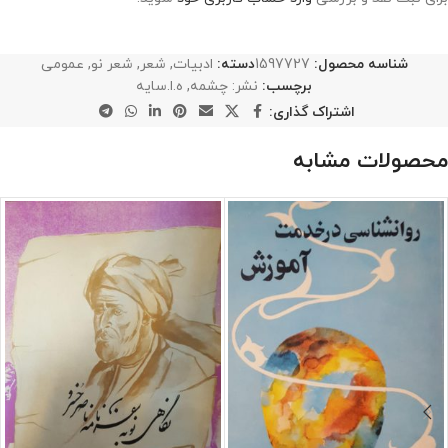
شناسه محصول:
1597727
دسته:
ادبیات
,
شعر
,
شعر نو
,
عمومی
برچسب:
نشر: چشمه
,
ه.ا.سایه
اشتراک گذاری:
محصولات مشابه