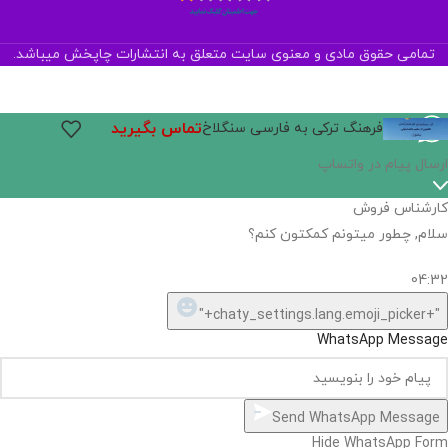
تمامی حقوق مادی و معنوی سایت متعلق به انتشارات چاپخش میباشد.
تماس بگیرید
فرهنگ ترکی‌ به فارسی سنگلاخ
ارسال پیام در واتساپ
کارشناس فروش
سلام, چطور میتونم کمکتون کنم؟
04:32
"+chaty_settings.lang.emoji_picker+"
WhatsApp Message
Send WhatsApp Message
Hide WhatsApp Form