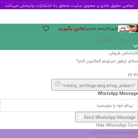
تمامی حقوق مادی و معنوی سایت متعلق به انتشارات چاپخش میباشد.
تماس بگیرید
امپریالیسم سایبر
ارسال پیام در واتساپ
کارشناس فروش
سلام, چطور میتونم کمکتون کنم؟
22:31
"+chaty_settings.lang.emoji_picker+"
WhatsApp Message
Send WhatsApp Message
Hide WhatsApp Form
درخواست خرید این کتاب