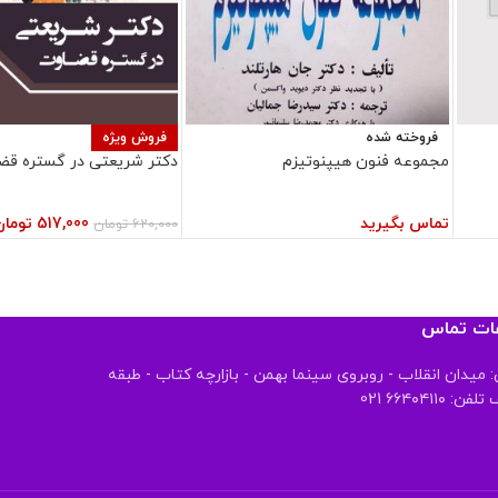
فروخته شده
فروش ویژه
مجموعه فنون هیپنوتیزم
دکتر شریعتی در گستره قض
تماس بگیرید
517,000
تومان
620,000
تومان
عات تماس
 میدان انقلاب - روبروی سینما بهمن - بازارچه کتاب - طبقه
 ۶۶۴۰۴۱۱۰ 021