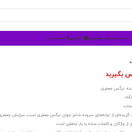
دسته بندی های موضوعی
ناشران
تماس با ما
س بگیرید
ده: نرگس جعفری
گاه
حات:
گزیده‌ای از ترانه‌های سروده شاعر جوان نرگس جعفری است، سرایش جعفری سرش
 از واژگان و کلمات ساده با بار عاطفی است.