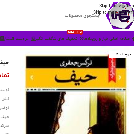
Skip to navigation
Skip to main content
حراج! حراج!
صفحه اصلی
اخبار و رویدادها
تخفیف های شگفت انگیز
در دست انتشار
فروخته شده
حیف
تما
نویسن
نشر: ن
توضی
حیف، 
سرشار