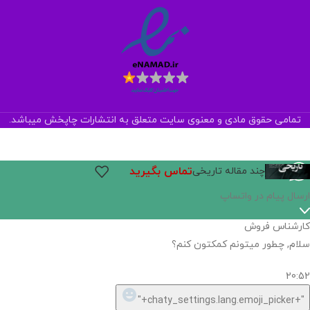
تمامی حقوق مادی و معنوی سایت متعلق به انتشارات چاپخش میباشد.
تماس بگیرید
چند مقاله تاریخی
ارسال پیام در واتساپ
کارشناس فروش
سلام, چطور میتونم کمکتون کنم؟
20:52
"+chaty_settings.lang.emoji_picker+"