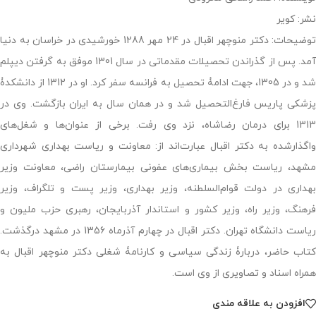
نشر: کویر
توضیحات: دكتر منوچهر اقبال در 24 مهر 1288 خورشیدی در خراسان به دنیا
آمد. پس از گذراندن تحصیلات مقدماتی در سال 1301 موفق به گرفتن دیپلم
شد و در 1305، جهت ادامۀ تحصیل به فرانسه سفر كرد. او در 1312 از دانشكدۀ
پزشكی پاریس فارغ‌التحصیل شد و در همان سال به ایران بازگشت. وی در
1313 برای درمان رضاشاه، نزد وی رفت. برخی از عنوان‌ها و شغل‌های
واگذارشده به دكتر اقبال عبارت‌اند از: معاونت و ریاست بهداری شهرداری
مشهد، ریاست بخش بیماری‌های عفونی بیمارستان راضی، معاونت وزیر
بهداری در دولت قوام‌السلطنه، وزیر بهداری، وزیر پست و تلگراف، وزیر
فرهنگ، وزیر راه، وزیر كشور و استاندار آذربایجان، رهبری حزب ملیون و
ریاست دانشگاه تهران. دكتر اقبال در چهارم آذرماه 1356 در مشهد درگذشت.
كتاب حاضر، دربارۀ زندگی سیاسی و كارنامۀ شغلی دكتر منوچهر اقبال به
همراه اسناد و تصاویری از وی است.
افزودن به علاقه مندی