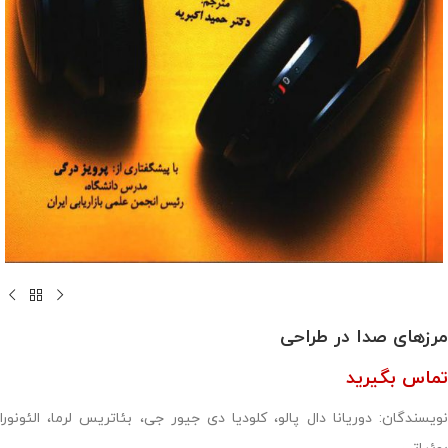
مرزهای صدا در طراحی
تماس بگیرید
نویسندگان: دوریانا دال پالو، کلودیا دی جیور جی، بئاتریس لرما، الئونورا