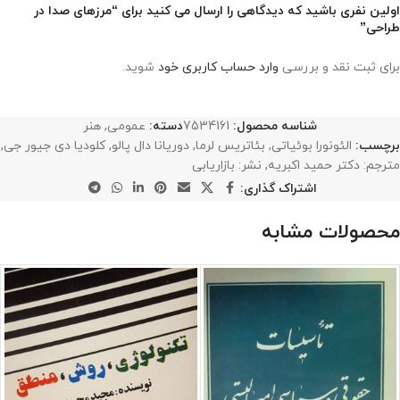
اولین نفری باشید که دیدگاهی را ارسال می کنید برای “مرزهای صدا در
طراحی”
برای ثبت نقد و بررسی
وارد حساب کاربری خود
شوید.
شناسه محصول:
7534161
دسته:
عمومی
,
هنر
برچسب:
الئونورا بوئیاتی
,
بئاتریس لرما
,
دوریانا دال پالو
,
کلودیا دی جیور جی
,
مترجم: دکتر حمید اکبریه
,
نشر: بازاریابی
اشتراک گذاری:
محصولات مشابه