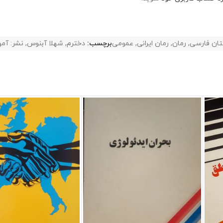
تان فارسی
,
رمان
,
رمان ایرانی
,
عمومی
برچسب:
دخترم
,
شهلا آبنوس
,
نشر: آم