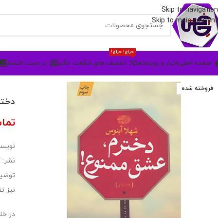
Skip to navigation
Skip to main content
حراج! حراج!
صفحه اصلی
اخبار و رویدادها
تخفیف های شگفت انگیز
در دست انتشار
فروخته شده
دختر
تما
نویسن
نشر: 
نیز ت
در خل