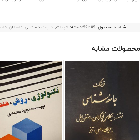
شناسه محصول:
2163119
دسته:
ادبیات
,
ادبیات داستانی
,
داستان
,
داس
محصولات مشابه