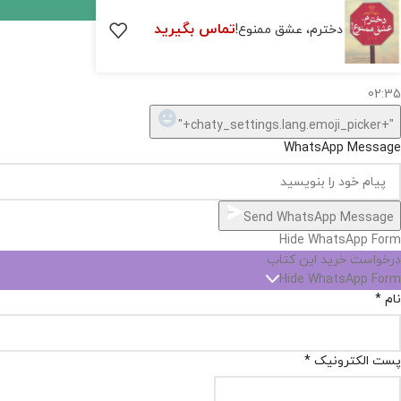
موجود
تماس بگیرید
دخترم، عشق ممنوع!
نیست,
شاید
بتونیم
تهیه
کنیم!
Hide
chaty
ارسال پیام در واتساپ
کارشناس فروش
Open
سلام, چطور میتونم کمکتون کنم؟
chaty
chaty
buttons
02:35
1
"+chaty_settings.lang.emoji_picker+"
WhatsApp Message