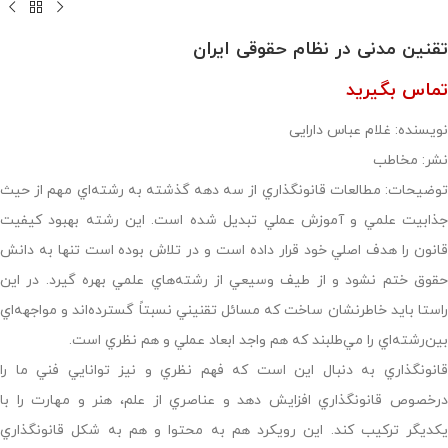
تقنین مدنی در نظام حقوقی ایران
تماس بگیرید
نویسنده: غلام عباس دارایی
نشر: مخاطب
توضیحات: مطالعات قانونگذاري از سه دهه گذشته به رشته‌اي مهم از حيث
جذابيت علمي و آموزش عملي تبديل شده است. اين رشته بهبود كيفيت
قانون را هدف اصلي خود قرار داده است و در تلاش بوده است تنها به دانش
حقوق ختم نشود و از طيف وسيعي از رشته‌هاي علمي بهره گيرد. در اين
راستا بايد خاطرنشان ساخت كه مسائل تقنيني نسبتاً گسترده‌اند و مواجهه‌اي‌
بين‌رشته‌اي را مي‌طلبند كه هم واجد ابعاد عملي و هم نظري است.
قانونگذاري به دنبال اين است كه فهم نظري و نيز توانايي فني ما را
درخصوص قانونگذاري افزايش دهد و عناصري از علم، هنر و مهارت را با
يكديگر تركيب كند. اين رويكرد هم به محتوا و هم به شكل قانونگذاري