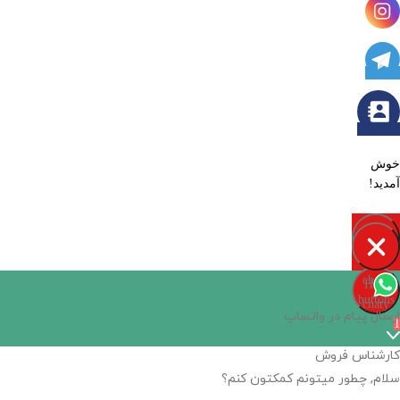
خوش
آمدید!
Open
chaty
Hide
chaty
buttons
chaty
ارسال پیام در واتساپ
1
کارشناس فروش
سلام, چطور میتونم کمکتون کنم؟