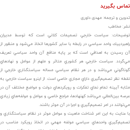
تماس بگیرید
تدوین و ترجمه: مهدی داوری
نشر: مخاطب
توضیحات: سياست خارجي تصميمات كلاني است كه توسط مديران
راهبردييك واحد سياسي در رابطه با ساير كشورها اتخاذ مي‌شود و منظور از
آن رسيدن به اهدافي است كه بر پايه منافع آن واحد سياسي تعريف
مي‌گردد. سياست خارجي هر كشوري متاثر و ملهم از عوامل و نهادهاي
گوناگوني مي‌باشد و در هر نظام سياسي مساله سياستگذاري خارجي از
نقطه نظر تصميم‌گيري داراي مجاري خاصي است. از اينرو سياست خارجي به
مثابه آيينه تمام نماي تفكرات و رويكردهاي دولت و مواضع مختلف آن در
عرصه بين‌المللي مي‌باشد كهنهادها، مراجع خاصي و عوامل و مولفه‌هاي زيادي
مي‌توانند در امر تصميم‌گيري و اجرا در آن موثر باشند.
با عنايت به اين امر شناخت ماهيت و عوامل موثر در نظام سياستگذاري و
تصميم‌گيري واحدهاي سياسي مولفه مهمي در اتخاذ رويكرد مناسب در