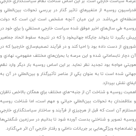
عرصه سياست خارجي است. بر اين اساس شناخت نظام سياستگذاري خارجي
فدراسيون روسيه از متغيرهاي تاثير گذار در بررسي تحولات بين‌المللي و
منطقه‌اي مي‌باشد. در اين ميان آنچه مشخص است اين است كه دولت
روسيه طي سال‌هاي اخير موفق شده سياست خارجي مستقلي را براي خود در
پيش بگيرد تا بتواند جايگاه جهانيخود را كه در نتيجه سقوط اتحاد جماهير
شوروي از دست داده بود را احيا كند و در فرآيند تصميم‌سازي خارجيرا كه در
آن دچار نابساماني شده و اين عرصه با بحران‌هاي مختلف مفهومي،‌ نهادي و
هويتي مواجه بود تجديد نظر نمايد. بر اين اساس روسيه بار ديگر وارد نظم
جهاني شده است تا به عنوان يكي از عناصر تأثيرگذار و بين‌المللي در آن به
ايفاي نقش بپردازد.
اهميت روسيه و شناخت آن از جنبه¬هاي مختلف براي همگان بالاخص ناظران
و علاقمندان به تحولات بين‌المللي حياتي و مهم است، اما شناخت روسيه
مستلزم آن است كه قبل از هرچيزي از فرآيند و ساختار سياستگذاري خارجي
روسيه تصوير و شناختي بدست آورده شود تا بدانيم در سرزمين شگفتي‌ها
و تضادهاچه ويژگي‌هايي بر جريانات داخلي و رفتار خارجي آن اثر مي‌گذارد.