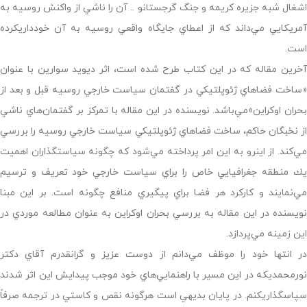
اشغال شبه جزيره كريمه و جنگ گرجستانو .. آن را ناشي از واكنش روسيه به
آمريكايي مي‌داند كه از اعطاي جايگاه واقعي روسيه به آن خودداريكرده
است.
آخرين مقاله كه در اين كتاب طرح شده است، اثر ديويد سوارين با عنوان
«ساخت فضاهاي ژئوپلتيكي در گفتمان سياست خارجي روسيه قبل و بعد از
بحران اوكراين»مي‌باشد. نويسنده در اين مقاله با تمركز بر گفتمان‌هاي ناشي
از نخبگان حاكم، ساخت فضاهاي ژئوپلتيكي سياست خارجي روسيه را بررسي
مي‌كند. از اينرو به اين امر پرداخته مي‌شود كه چگونه سياستگذاران اهميت
يك منطقه جغرافيايي خاص را براي سياست خارجي خود تعريف و ترسيم
مي‌نمايند و كاركرد هر فضا براي پيگيري منافع چگونه است. بر اين مبنا
نويسنده در اين مقاله به بررسي بحران اوكراين به عنوان مطالعه موردي در
اين زمينه مي‌پردازد.
در انتها خود را موظف مي‌دانم از دوست عزيز و گرانقدرم آقاي دكتر
نورمحمديكه در اين مسير با راهنمايي‌هاي خود موجب پيدايش اين اثر شدند
سپاسگذاريكنم. در پايان بديهي است هرگونه نقص و كاستي در ترجمه صرفاً