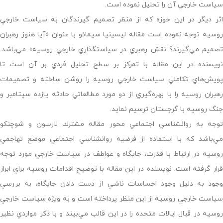
سياست خارجي آن را تحليل نموده است.
اثر ديگر در اين حوزه كه از منظر تصميم گيرندگان به سياست خارجي
روسيه توجه نموده است مقاله ليسينيا سيمائو با عنوان «آيا هنوز رهبران
تصميم مي‌گيرند؟ نقش رهبري در سياستگذاري خارجي روسيه» مي‌باشد.
نويسنده در اين مقاله با تمركز بر سطح تحليل فردي بر آن است تا
پويش‌هاي تكاملي سياست خارجي روسيه را روشن ساخته و تصميمات
رهبران روسيه را با بهره‌گيري از دو مورد مطالعاتي حادثه يازده سپتامبر و
جنگ روسيه با گرجستان ترسيم نمايد.
توجه به روانشناسي اجتماعي محور مقاله مشترك لارسون و شوچنكو
مي‌باشد كه با استفاده از فرضيه روانشناسي اجتماعي موضع تهاجمي
روسيه در ارتباط با قدرت، جايگاه و عواطف در سياست خارجي مورد توجه
قرار گرفته است. نويسنده در اين مقاله با توضيح اقدامات روسيه براي ابراز
وجود به دليل وجود احساسات ناشي از دست دادن جايگاه، به بررسي
سياست خارجي روسيه از اين منظر پرداخته است و به ويژه سياست خارجي
روسيه در قبال ايالات متحده را در اين قالب مي‌بيند و با ذكر مواردي نظير