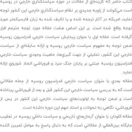
كتاب حاضر كه گزيده‌اي از مقالات در حوزه سياستگذاري خارجي در روسيه
است مي‌كوشد از زاويه جديدي بر نظام سياستگذاري خارجي اين كشور توجه
نمايد، امريكه در آثار ترجمه شده و يا تاليف شده به زبان فارسيكمتر مورد
توجه واقع شده است. بر اين اساس هشت مقاله مورد توجه مترجم قرار
گرفته است. مقاله اول با عنوان پيدايش سياست خارجي فدراسيون روسيه
ضمن توجه به مفهوم سياست خارجي روسيه و ارائه سابقه‌اي از سياست
خارجي اين كشور، تحليلي از جهت گيري‌ها، ماهيت وجودي سياست خارجي
فدراسيون روسيه مبتني بر پايان جنگ سرد و فروپاشي اتحاد شوروي ارائه
نمايد.
مقاله بعدي با عنوان سياست خارجي فدراسيون روسيه از جمله مقالاتي
است كه به بررسي سياست خارجي اين كشور قبل و بعد از فروپاشي پرداخته
است و ضمن توجه به اولويت‌هاي سياست خارجي اين كشور در پس از
فروپاشي، نگاهي به تحولات و اسناد مهم اين دوره داشته است.
مقاله كلونان با عنوان آرمان‌هاي تاريخي و سياست داخلي روسيه در تعقيب
جايگاه بين‌المللي از مقالاتي است كه به دنبال پاسخ به عوامل تعيين كننده