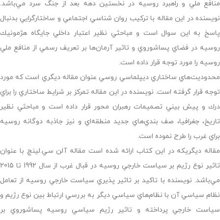
منافع ملي و راهبرد روسيه در نخستين دهه بعد از جنگ سرد مي‌باشد.
نويسنده در اين مقاله با تركيب روان شناسي اجتماعي و ساختار‌گرايي بدنبال
پاسخ به اين سوال است و مباحثي نظير اعتبار داخلي جايگاه هژمونيك
روسيه در فضاي پساشوروي و تاثير آرمان‌ها بر تعريف رسمي از منافع ملي
روسيه را مورد توجه قرار داده است.
محدوديت‌هاي ساختاري ديپلماسي روسي عنوان مقاله ديگري است كه مورد
توجه قرار گرفته است. نويسنده در اين مقاله تمركز بر شرايط ساختاري را براي
درك و پيش بيني تصميمات رهبران محور قرار داده است و مباحثي نظير
تاريخ، جغرافيا، صف بندي‌هاي جديد منطقه‌اي و نيز جاذبه دوگانه روسيه
براي غرب را طرح نموده است.
مقاله ديگريكه در اين كتاب ارائه شده است مقاله آلن سي.لينچ با عنوان
تاثير نوع رژيم بر سياست خارجي روسيه در قبال غرب از سال 1992 تا 2015
مي‌باشد. نويسنده با تاكيد بر تاثير پذيري سياست خارجي روسيه از تعامل
نظام سياسي آن با نظام‌هاي سياسي ديگر به بررسي ارتباط بين نوع رژيم و
سياست خارجي پرداخته و تاثير رژيم سياسي روسيه پساشوروي بر