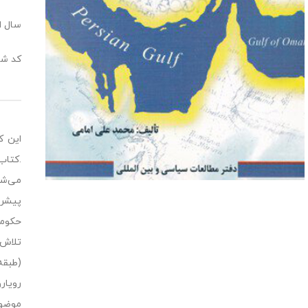
سال انت
کد شابک:1941
این ك
.كتاب
حكومت
رویار
موضوع