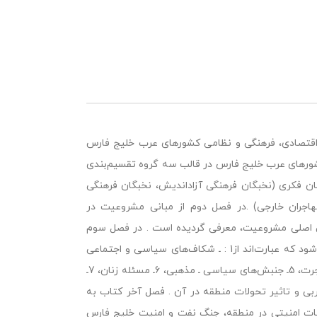
قتصادی، فرهنگی و نظامی كشورهای عرب خلیج فارس
ورهای عرب خلیج فارس در قالب سه گروه تقسیم‌بندی
نخبگان سنتی (حاكم و خاندان او)، شیخ و قبیله، سوداگران، 2ـ نخبگان فكری (نخبگان فرهنگی آزاداندیش، نخبگان فرهنگی
 كارگران و مهاجران خارجی) .در فصل دوم از مبانی مشروعیت در
 اصلی مشروعیت، معرفی گردیده است . در فصل سوم
تلاش شده مشكلات اساسی و چالش‌های كشورهای عرب خلیج فارس شناسانده شود كه عبارت‌اند از1 : ـ شكاف‌های سیاسی و اجتماعی
(طبقه متوسط جدید)، 2ـ تضادهای فرهنگی، 3ـ معضلات نسل جوان، 4ـ بحران مهاجرت، 5ـ جنبش‌های سیاسی ـ مذهبی، 6ـ مسئله زنان، 7ـ
ی و تاثیر تحولات منطقه در آن . فصل آخر كتاب به
ات امنیتی در منطقه، جنگ نفت و امنیت خلیج فارس