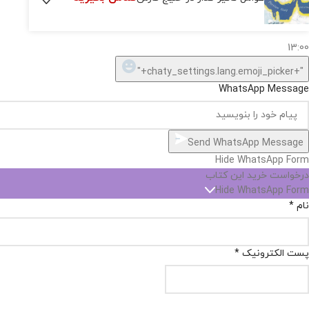
نیست,
شاید
بتونیم
تهیه
کنیم!
Hide
chaty
ارسال پیام در واتساپ
کارشناس فروش
Open
سلام, چطور میتونم کمکتون کنم؟
chaty
chaty
buttons
13:00
1
"+chaty_settings.lang.emoji_picker+"
WhatsApp Message
Send WhatsApp Message