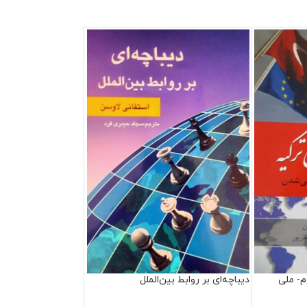
م- ملی
دیباچه‌ای بر روابط بین‌الملل