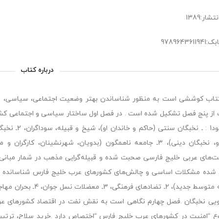
شار:1389
978964361
درباره کتاب
تاب كوششی است به منظور شناساندن بهتر وضعیت اجتماعی، سیاسی، ا
 از پنج فصل تشكیل شده است . در فصل اول ساختار سیاسی و اجتماعی كش
می‌شود1 : ـ 
پیشرو، نخبگان دینی)، 3ـ جامعه ناهمگون (بدویان، شهرنشینان،
‌های عربی خلیج فارسی صحبت شده و قبیله‌گرایی مذهب در شمار مبانی
ویی نخبگان .فصل چهارم نگاهی است به نقش نفت در اقتصاد كشورهای عرب
 “امنیت در كشورهای عرب خلیج فارس “اختصاص دارد .خرید سلاح، ترتیب