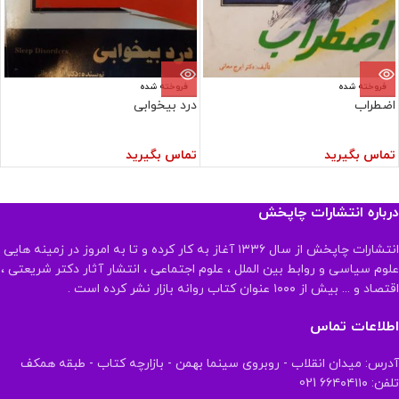
فروخته شده
فروخته شده
اضطراب
درد بیخوابی
تماس بگیرید
تماس بگیرید
درباره انتشارات چاپخش
انتشارات چاپخش از سال ۱۳۳۶ آغاز به کار کرده و تا به امروز در زمینه هایی
علوم سیاسی و روابط بین الملل ، علوم اجتماعی ، انتشار آثار دکتر شریعتی ،
اقتصاد و ... بیش از ۱۰۰۰ عنوان کتاب روانه بازار نشر کرده است .
اطلاعات تماس
آدرس: میدان انقلاب - روبروی سینما بهمن - بازارچه کتاب - طبقه همکف
تلفن: ۶۶۴۰۴۱۱۰ 021