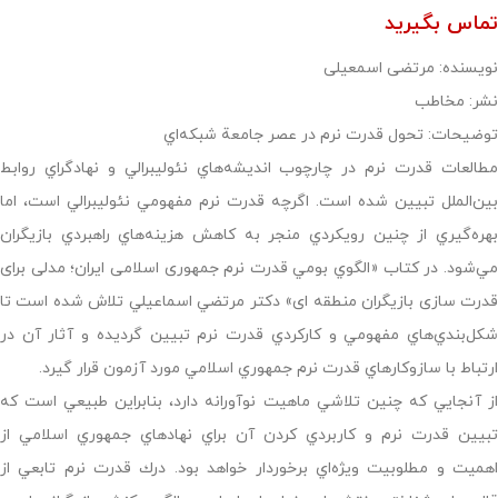
تماس بگیرید
نویسنده: مرتضی اسمعیلی
نشر: مخاطب
توضیحات: تحول قدرت نرم در عصر جامعة شبكه‌اي
مطالعات قدرت نرم در چارچوب انديشه‌هاي نئوليبرالي و نهادگراي روابط
بين‌الملل تبيين شده است. اگرچه قدرت نرم مفهومي نئوليبرالي است، اما
بهره‌گيري از چنين رويكردي منجر به كاهش هزينه‌هاي راهبردي بازيگران
مي‌شود. در كتاب «الگوي بومي قدرت نرم جمهوری اسلامی ایران؛ مدلی برای
قدرت سازی بازیگران منطقه ای» دكتر مرتضي اسماعيلي تلاش شده است تا
شكل‌بندي‌هاي مفهومي و كاركردي قدرت نرم تبيين گرديده و آثار آن در
ارتباط با سازوكارهاي قدرت نرم جمهوري اسلامي مورد آزمون قرار گيرد.
از آنجايي كه چنين تلاشي ماهيت نوآورانه دارد، بنابراين طبيعي است كه
تبيين قدرت نرم و كاربردي كردن آن براي نهادهاي جمهوري اسلامي از
اهميت و مطلوبيت ويژه‌اي برخوردار خواهد بود. درك قدرت نرم تابعي از