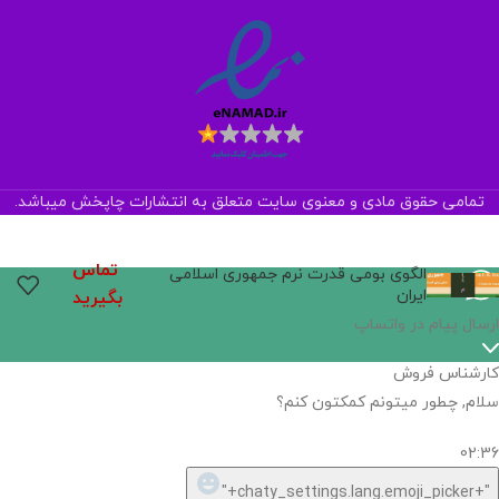
تمامی حقوق مادی و معنوی سایت متعلق به انتشارات چاپخش میباشد.
تماس
الگوی بومی‌ قدرت نرم جمهوری اسلامی
ایران
بگیرید
ارسال پیام در واتساپ
کارشناس فروش
سلام, چطور میتونم کمکتون کنم؟
02:36
"+chaty_settings.lang.emoji_picker+"