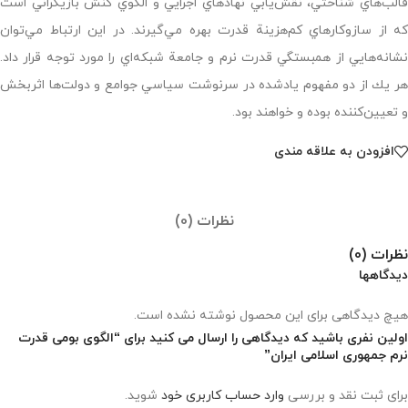
قالب‌هاي شناختي، نقش‌يابي نهادهاي اجرايي و الگوي كنش بازيگراني است
كه از سازوكارهاي كم‌هزينة قدرت بهره مي‌گيرند. در اين ارتباط مي‌توان
نشانه‌هايي از همبستگي قدرت نرم و جامعة شبكه‌اي را مورد توجه قرار داد.
هر يك از دو مفهوم يادشده در سرنوشت سياسي جوامع و دولت‌ها اثربخش
و تعيين‌كننده بوده و خواهند بود.
افزودن به علاقه مندی
نظرات (0)
نظرات (0)
دیدگاهها
هیچ دیدگاهی برای این محصول نوشته نشده است.
اولین نفری باشید که دیدگاهی را ارسال می کنید برای “الگوی بومی‌ قدرت
نرم جمهوری اسلامی ایران”
برای ثبت نقد و بررسی
وارد حساب کاربری خود
شوید.