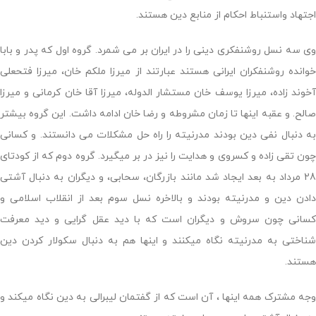
اجتهاد واستنباط احکام از منابع دین هستند.
وی سه نسل روشنفکری دینی را در ایران بر می شمرد. گروه اول که پدر و بابا
خوانده روشنفکران ایرانی هستند عبارتند از میرزا ملکم خان، میرزا فتحعلی
آخوند زاده، میرزا یوسف خان مستشار الدوله، میرزا آقا خان کرمانی و میرزا
صالح. و عقبه اینها تا زمان مشروطه و رضا خان ادامه داشت. این گروه بیشتر
به دنبال نفی دین بودند مدرنیته را راه حل مشکلات می دانستند. و کسانی
چون تقی زاده و کسروی و هدایت را نیز در بر میگیرد. گروه دوم که از کودتای
28 مرداد به بعد ایجاد شد مانند بازرگان، سحابی، و دیگران به دنبال آشتی
دادن دین و مدرنیته بودند و بالاخره نسل سوم بعد از انقلاب اسلامی و
کسانی چون سروش و دیگران است که با دید عقل گرایی و دید معرفت
شناختی به مدرنیته نگاه میکنند و اینها هم به دنبال سکولار کردن دین
هستند.
وجه مشترک همه اینها ، آن است که از گفتمان لیبرالی به دین نگاه میکند و