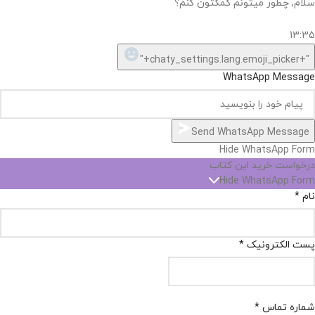
سلام, چطور میتونم کمکتون کنم؟
13:35
"+chaty_settings.lang.emoji_picker+"
WhatsApp Message
Send WhatsApp Message
Hide WhatsApp Form
درخواست خرید این کتاب
Hide WhatsApp Form
نام
*
پست الکترونیک
*
شماره تماس
*