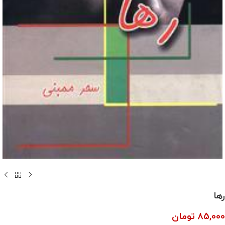
رها
85,000
تومان