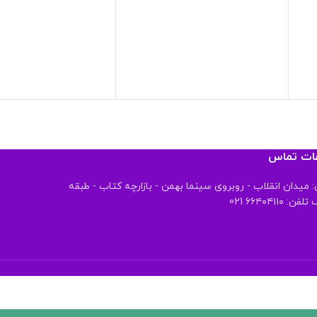
عات تماس
 میدان انقلاب - روبروی سینما بهمن - بازارچه کتاب - طبقه
 ۶۶۴۰۴۱۱۰ 021