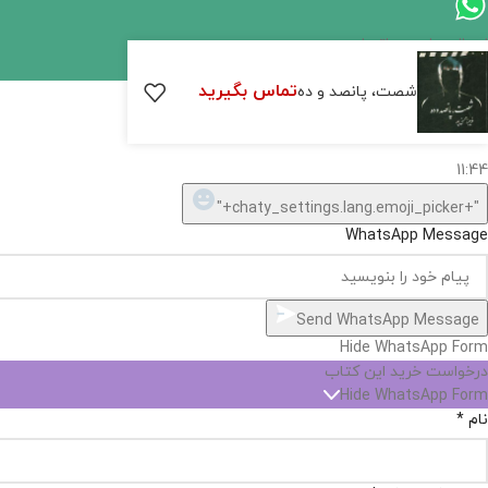
ارسال پیام در واتساپ
تماس بگیرید
کارشناس فروش
شصت، پانصد و ده
سلام, چطور میتونم کمکتون کنم؟
11:44
"+chaty_settings.lang.emoji_picker+"
WhatsApp Message
Send WhatsApp Message
Hide WhatsApp Form
درخواست خرید این کتاب
Hide WhatsApp Form
نام
*