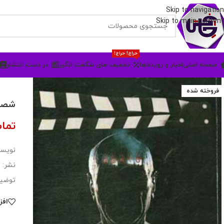
Skip to navigation
Skip to main content
حراج! حراج!
صفحه اصلی
اخبار و رویدادها
تخفیف های شگفت انگیز
در دست انتشار
فروخته شده
شصت،
تما
نویسن
نشر: 
توضیح
افز