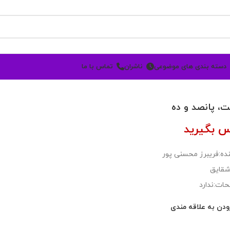
دسته بندی های موضوعی
ناشران
تماس با ما
 پانصد و ده
س بگیرید
ده:فریبرز محسنی پور
شقایق
ات:ندارد
ودن به علاقه مندی