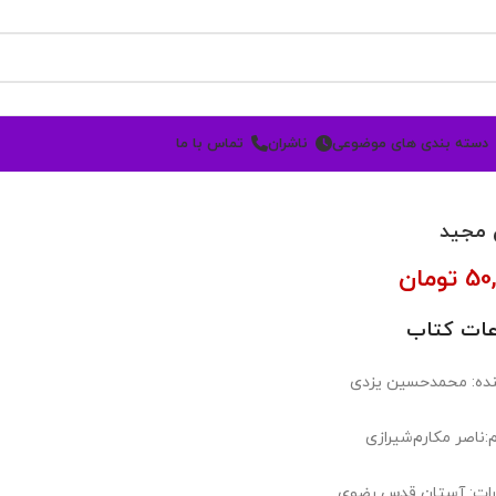
دسته بندی های موضوعی
ناشران
تماس با ما
 مجید
50
تومان
عات کتاب
ده: محمدحسین یزدی
:ناصر مکارم‌شیرازی
رات: آستان قدس رضوی