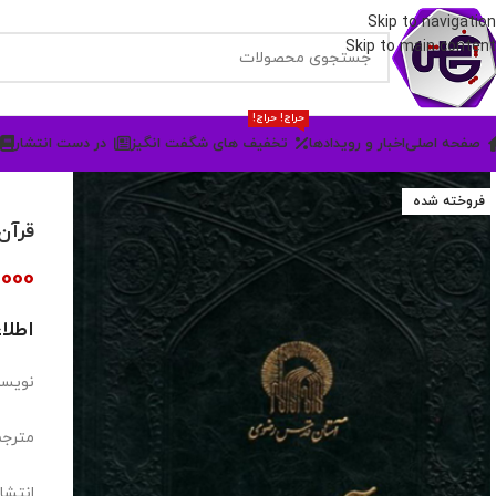
Skip to navigation
Skip to main content
حراج! حراج!
صفحه اصلی
اخبار و رویدادها
تخفیف های شگفت انگیز
در دست انتشار
فروخته شده
قرآن
,000
اطلا
نویسن
مترجم
انتشا