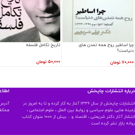
چرا اساطیر روح همه تمدن های
تاریخ تکامل فلسفه
دنیاست؟
50,000
تومان
70,000
تومان
درباره انتشارات چاپخش
اطلا
انتشارات چاپخش از سال ۱۳۳۶ آغاز به کار کرده و تا به امروز در
آدرس:
زمینه هایی علوم سیاسی و روابط بین الملل ، علوم اجتماعی ،
همکف تلفن:
انتشار آثار دکتر شریعتی ، اقتصاد و ... بیش از ۱۰۰۰ عنوان کتاب
روانه بازار نشر کرده است .