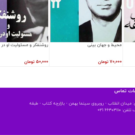
محیط و جهان بینی
روشنفکر و مسئولیت او در 
70,000
تومان
50,000
تومان
عات تماس
 میدان انقلاب - روبروی سینما بهمن - بازارچه کتاب - طبقه
 ۶۶۴۰۴۱۱۰ 021