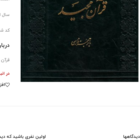
سال انت
کد شابک:7284
دربا
قرآن 
در انب
افز
دیدگاهها
اولین نفری باشید که دید