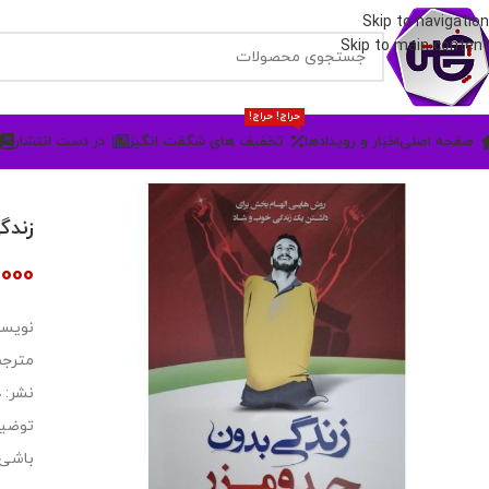
Skip to navigation
Skip to main content
حراج! حراج!
صفحه اصلی
اخبار و رویدادها
تخفیف های شگفت انگیز
در دست انتشار
زندگ
000
نویسن
مترجم
نشر:
توضیح
باشی.