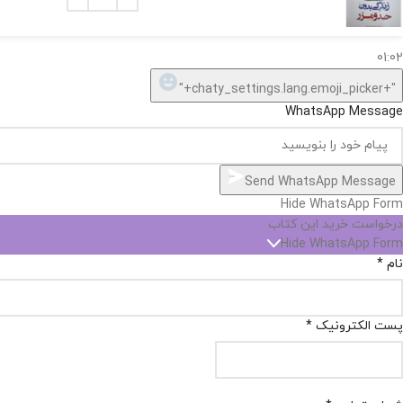
سلام, چطور میتونم کمکتون کنم؟
01:02
"+chaty_settings.lang.emoji_picker+"
WhatsApp Message
Send WhatsApp Message
Hide WhatsApp Form
درخواست خرید این کتاب
Hide WhatsApp Form
نام
*
پست الکترونیک
*