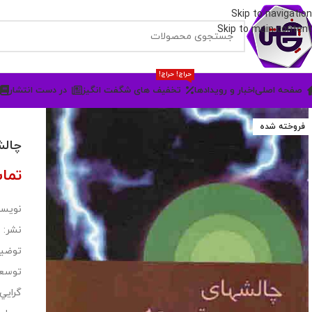
Skip to navigation
Skip to main content
حراج! حراج!
صفحه اصلی
اخبار و رویدادها
تخفیف های شگفت انگیز
در دست انتشار
فروخته شده
چالش
تما
نویسن
نشر:
توضی
توسعه
گرايي