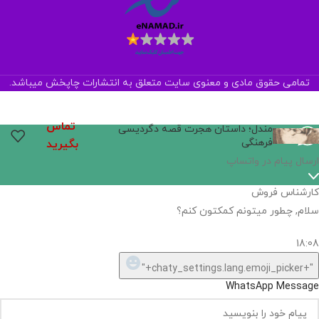
تمامی حقوق مادی و معنوی سایت متعلق به انتشارات چاپخش میباشد.
تماس
مندل؛ داستان هجرت قصه دگردیسی
فرهنگی
بگیرید
ارسال پیام در واتساپ
کارشناس فروش
سلام, چطور میتونم کمکتون کنم؟
18:08
"+chaty_settings.lang.emoji_picker+"
WhatsApp Message