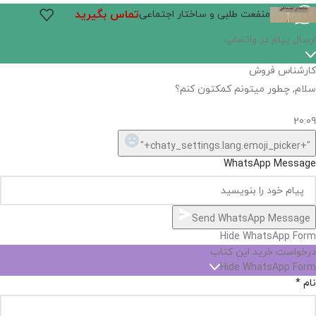
تماس بگیرید
منفعت طلبی و ساختار اجتماعی
اگر
موجود
نیست,
شاید
بتونیم
تهیه
کنیم!
Hide
chaty
ارسال پیام در واتساپ
کارشناس فروش
Open
سلام, چطور میتونم کمکتون کنم؟
chaty
chaty
buttons