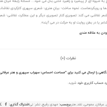
 به شیوه ای از پیشبرد و راهبرد متنی بدل می شود… مسئله رابطه میان هنره
دها و رویکردهاست. نحوه ساخت- بیانِ هنری- شعری سپهری کارکردی نقاشانه
 شعر نقاشی می کند: تصویری کنار تصویری دیگر و این عملکرد، نقاشی- شعر ی
شاعر یا در بطن روایت او به حرکت در می آیند».
ودن به علاقه مندی
نظرات (0)
دگاهی را ارسال می کنید برای “مساحت احساس؛ سهراب سپهری و هنر عرفانی 
رد حساب کاربری خود
شوید.
,
عرفان
,
عمومی
,
نقد
,
هنر
برچسب:
مهدی رفیع
,
نشر: نی
اشتراک گذاری: