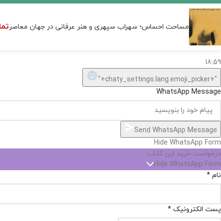
اگر
موجود
تما
مساحت احساس؛ سهراب سپهری و هنر عرفانی در جهان معاصر
نیست,
شاید
بتونیم
تهیه
کنیم!
Hide
chaty
ارسال پیام در واتساپ
کارشناس فروش
Open
سلام, چطور میتونم کمکتون کنم؟
chaty
chaty
buttons
18:59
1
"+chaty_settings.lang.emoji_picker+"
WhatsApp Message