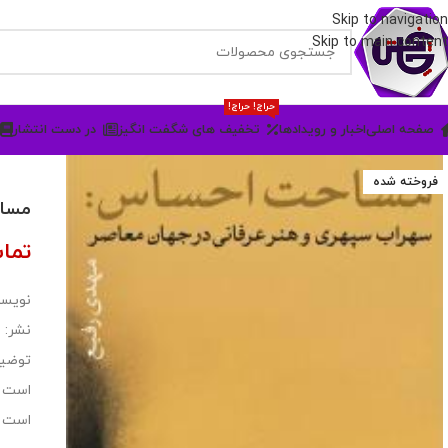
Skip to navigation
Skip to main content
حراج! حراج!
صفحه اصلی
اخبار و رویدادها
تخفیف های شگفت انگیز
در دست انتشار
فروخته شده
مساح
تما
نویسن
نشر: 
توضیح
است ا
است و