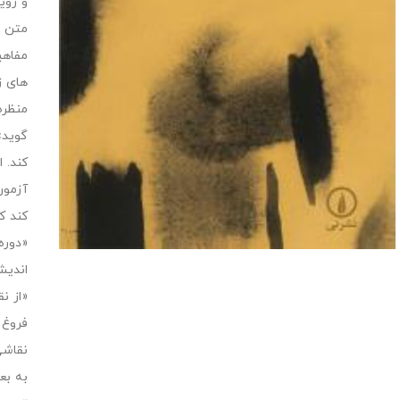
و روی
متن و
مفاهی
های ز
منظره
گوید»
کند. 
آزمون
کند ک
«دوره
اندیش
«از ن
فروغ 
نقاشی
به بع