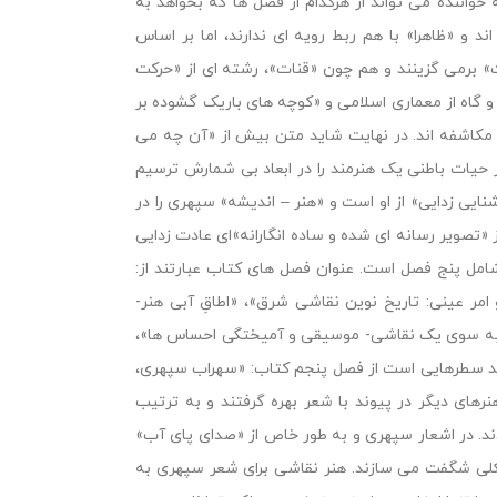
ننده می تواند از هرکدام از فصل ها که بخواهد به
 و «ظاهرا» با هم ربط رویه ای ندارند، اما بر اساس
» برمی گزینند و هم چون «قنات»، رشته ای از «حرکت
و گاه از معماری اسلامی و «کوچه های باریک گشوده بر
مکاشفه اند. در نهایت شاید متن بیش از «آن چه می
 حیات باطنی یک هنرمند را در ابعاد بی شمارش ترسیم
نایی زدایی» از او است و «هنر – اندیشه» سپهری را در
«تصویر رسانه ای شده و ساده انگارانه»ای عادت زدایی
 پنج فصل است. عنوان فصل های کتاب عبارتند از:
مر عینی: تاریخ نوین نقاشی شرق»، «اطاقِ آبی هنر-
 به سوی یک نقاشی- موسیقی و آمیختگی احساس ها»،
نید سطرهایی است از فصل پنجم کتاب: «سهراب سپهری،
رهای دیگر در پیوند با شعر بهره گرفتند و به ترتیب
دند. در اشعار سپهری و به طور خاص از «صدای پای آب»
شکلی شگفت می سازند. هنر نقاشی برای شعر سپهری به