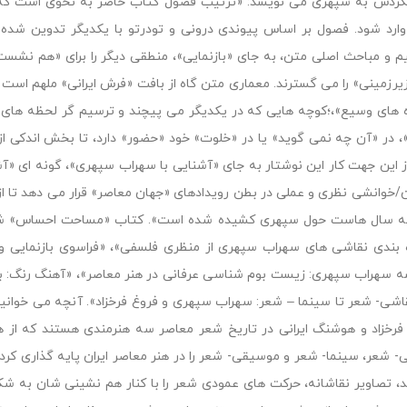
کردش به سپهری می نویسد: «ترتیب فصول کتاب حاضر به نحوی است که خوا
ارد شود. فصول بر اساس پیوندی درونی و تودرتو با یکدیگر تدوین شده اند
م و مباحث اصلی متن، به جای «بازنمایی»، منطقی دیگر را برای «هم نشست
یرزمینی» را می گسترند. معماری متن گاه از بافت «فرش ایرانی» ملهم است 
 های وسیع»،؛کوچه هایی که در یکدیگر می پیچند و ترسیم گر لحظه های 
، در «آن چه نمی گوید» یا در «خلوت» خود «حضور» دارد، تا بخش اندکی از
از این جهت کار این نوشتار به جای «آشنایی با سهراب سپهری»، گونه ای «آش
/خوانشی نظری و عملی در بطن رویدادهای «جهان معاصر» قرار می دهد تا از 
ه سال هاست حول سپهری کشیده شده است». کتاب «مساحت احساس» شامل
 بندی نقاشی های سهراب سپهری از منظری فلسفی»، «فراسوی بازنمایی و ا
ه سهراب سپهری: زیست بوم شناسی عرفانی در هنر معاصر»، «آهنگ رنگ:
قاشی- شعر تا سینما – شعر: سهراب سپهری و فروغ فرخزاد». آنچه می خوا
فرخزاد و هوشنگ ایرانی در تاریخ شعر معاصر سه هنرمندی هستند که از هن
- شعر، سینما- شعر و موسیقی- شعر را در هنر معاصر ایران پایه گذاری کر
د، تصاویر نقاشانه، حرکت های عمودی شعر را با کنار هم نشینی شان به 