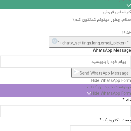
اگر
موجود
نیست,
شاید
بتونیم
تهیه
کنیم!
Hide
chaty
ارسال پیام در واتساپ
کارشناس فروش
Open
سلام, چطور میتونم کمکتون کنم؟
chaty
chaty
buttons
19:56
1
"+chaty_settings.lang.emoji_picker+"