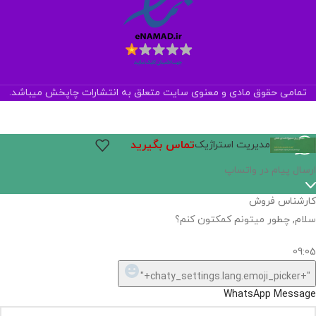
تمامی حقوق مادی و معنوی سایت متعلق به انتشارات چاپخش میباشد.
تماس بگیرید
مدیریت استراژیک
ارسال پیام در واتساپ
کارشناس فروش
سلام, چطور میتونم کمکتون کنم؟
09:05
"+chaty_settings.lang.emoji_picker+"
WhatsApp Message