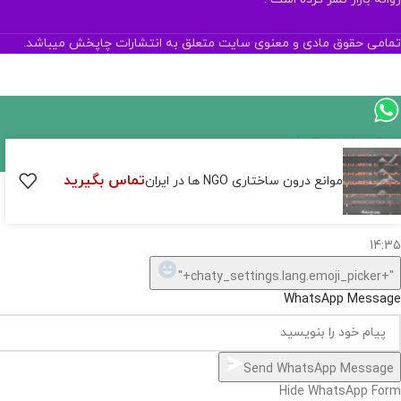
تمامی حقوق مادی و معنوی سایت متعلق به انتشارات چاپخش میباشد.
اگر
موجود
تماس بگیرید
موانع درون ساختاری NGO ها در ایران
نیست,
شاید
بتونیم
تهیه
کنیم!
Hide
chaty
ارسال پیام در واتساپ
کارشناس فروش