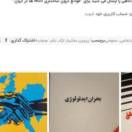
ا ارسال می کنید برای “موانع درون ساختاری NGO ها در ایران”
رد حساب کاربری خود
شوید.
جتماعی
,
عمومی
برچسب:
پروین بختیار نژاد
,
نشر: صمدیه
اشتراک گذاری: