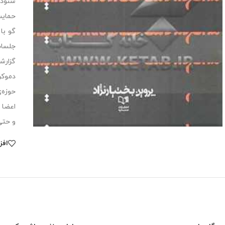
شنوده
حمایت
گو با
جلسات
حوزه‌
اعضا 
و حتی
افز