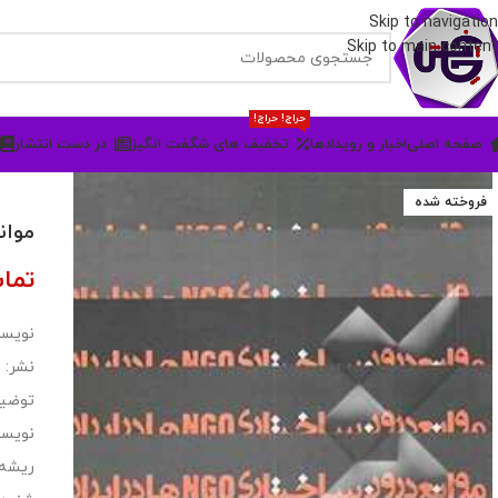
Skip to navigation
Skip to main content
حراج! حراج!
صفحه اصلی
اخبار و رویدادها
تخفیف های شگفت انگیز
در دست انتشار
فروخته شده
موانع د
تما
نویسن
نشر: 
توضی
نویسن
ریشه‌