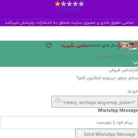
تمامی حقوق مادی و معنوی سایت متعلق به انتشارات چاپخش میباشد.
تماس بگیرید
سال های اعتماد
ارسال پیام در واتساپ
کارشناس فروش
سلام, چطور میتونم کمکتون کنم؟
17:54
"+chaty_settings.lang.emoji_picker+"
WhatsApp Message
Send WhatsApp Message