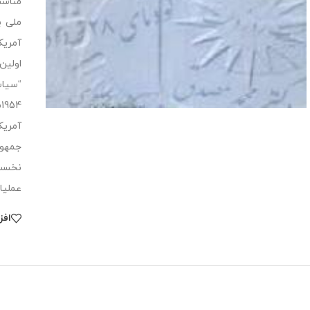
عملیات آژاکس، 3 گزارش مربوط به جنبه طر
افز