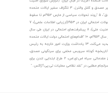
ن آمریکا که مجموعا 14سند را شامل می‌شود1 : “موضع ایالات متحده آمریکا در قبال ایران “(گزارش شورای امنیت
ملی به رئیس جمهور)، 2 یادداشت گفت و گو میان دبلیو.ای.هریمن، نخست وزیر مصدق و کلنل والترز، 3 تلگراف سفیر ایالات متحده
آمریکا در لندن به وزیر امور خارجه، 4 “روابط آیت‌الله کاشانی و نخست وزیر مصدق”، 5 “روند تحولات سیاسی از مارس 1952م تا سقوط
اولین دولت مصدق “(گزارش سرویس خارجی، سفارت ایالات متحده آمریکا)، 6 تحولات احتمالی ایران در 1953(ارزیابی اطلاعات علمی)، 7
“سیاست ایالات متحده آمریکا در قبال وضعیت کنونی ایران “(گزارش به شورای امنیت ملی)، 8 پیشرفت‌های احتمالی در ایران طی سال
1954م، 9 شرایط و گرایش‌های موثر بر امنیت ایالات متحده آمریکا در خاورمیانه در سال 1953م، 10 “اقدام‌های احتمالی دولت ایالات متحده
آمریکا در حمایت از دولت جانشین مصدق”، 11 حزب کمونیستی توده، ایران را تهدید می‌کند، 13 یادداشت وزارت امور خارجه به رئیس
با “تاریخچه کوتاه سرویس مخفی برای سرنگونی مصدق،
نخست وزیر ایران “و سه پیوست پایان می‌پذیرد که عبارت‌اند از1 : خلاصه طرح مقدماتی سیاه اس.ای.اس، 2 طرح ابتدایی لندن برای