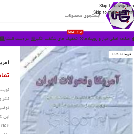
Skip to navigation
Skip to main content
حراج! حراج!
صفحه اصلی
اخبار و رویدادها
تخفیف های شگفت انگیز
در دست انتشار
فروخته شده
امری
تما
نویسن
نشر:و
توضی
4