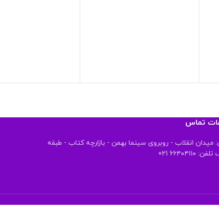
عات تماس
 میدان انقلاب - روبروی سینما بهمن - بازارچه کتاب - طبقه
 ۶۶۴۰۴۱۱۰ 021