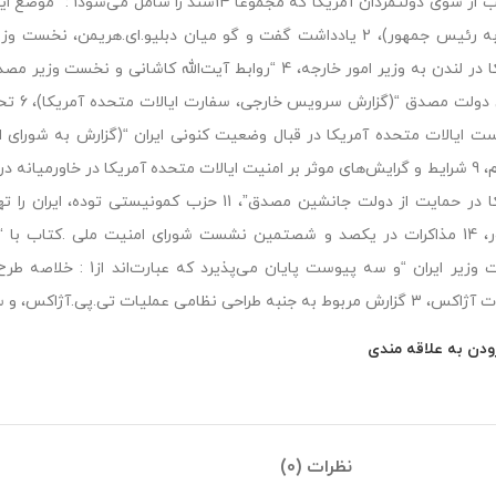
مناسب از سوی دولتمردا
جمهور، 14 مذاکرات در یکصد و شصتمین نشست شورای امنیت ملی .کتاب 
احی نظامی عملیات تی.پی.آژاکس، و سرانجام مطلبی در “نقد نظامی عملیات تی.پی.آژاکس .”
ودن به علاقه مندی
نظرات (0)