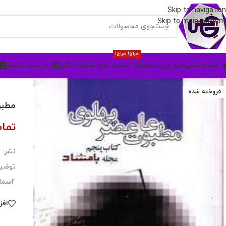
Skip to navigation
Skip to main content
حراج! حراج!
صفحه اصلی
اخبار و رویدادها
تخفیف های شگفت انگیز
در دست انتشار
فروخته شده
مطبو
تما
نشر: 
توضیح
“اسما
افز