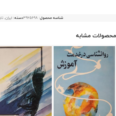
شناسه محصول:
3925698
دسته:
ایران
,
تار
محصولات مشابه