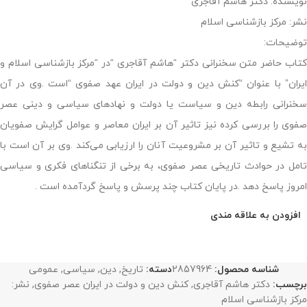
نویسنده: دکتر هاشم آقاجری
نشر: مرکز بازشناسی اسلام
توضیحات:
کتاب حاضر متن سخنرانی دکتر “هاشم آقاجری “در “مرکز بازشناسی اسلام و
ایران” با عنوان “کنش دین و دولت در ایران عهد صفوی “است .وی در آن
سخنرانی رابطه دین و سیاست یا دولت و نهادهای سیاسی و دینی عصر
صفوی را بررسی کرده نیز تاثیر آن بر ایران معاصر و عوامل گرایش صفویان
به تشیع و تاثیر آن بر مشروعیت آنان را ارزیابی می‌کند .وی بر آن است با
تامل در حوادث تاریخی عصر صفوی، به برخی از تنگناهای فکری و سیاسی
امروز پاسخ دهد .در پایان کتاب چند پرسش و پاسخ گردآمده است .
افزودن به علاقه مندی
شناسه محصول:
2857964
دسته:
تاریخ
,
دین
,
سیاسی
,
عمومی
برچسب:
دکتر هاشم آقاجری
,
کنش دین و دولت در ایران عصر صفوی
,
نشر:
مرکز بازشناسی اسلام