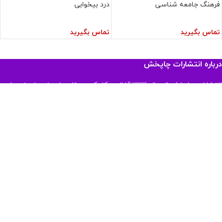
فرهنگ جامعه شناسی
درد بیخوابی
تماس بگیرید
تماس بگیرید
درباره انتشارات چاپخش
انتشارات چاپخش از سال ۱۳۳۶ آغاز به کار کرده و تا به امروز در زمینه هایی
علوم سیاسی و روابط بین الملل ، علوم اجتماعی ، انتشار آثار دکتر شریعتی ،
اقتصاد و ... بیش از ۱۰۰۰ عنوان کتاب روانه بازار نشر کرده است .
اطلاعات تماس
آدرس: میدان انقلاب - روبروی سینما بهمن - بازارچه کتاب - طبقه همکف
تلفن: ۶۶۴۰۴۱۱۰ 021