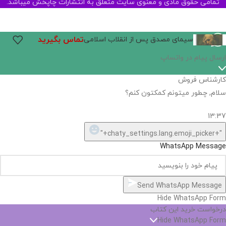
تمامی حقوق مادی و معنوی سایت متعلق به انتشارات چاپخش میباشد.
تماس بگیرید
سیمای مصدق پس از انقلاب اسلامی
ارسال پیام در واتساپ
کارشناس فروش
سلام, چطور میتونم کمکتون کنم؟
13:37
"+chaty_settings.lang.emoji_picker+"
WhatsApp Message
Send WhatsApp Message
Hide WhatsApp Form
درخواست خرید این کتاب
Hide WhatsApp Form