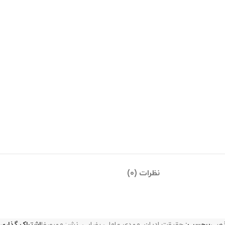
نظرات (0)
هبی
برچسب:
حقیقت ادیان
,
مهدی عاملی رضایی
,
نشر: مهرصفا
اشتراک گذاری: