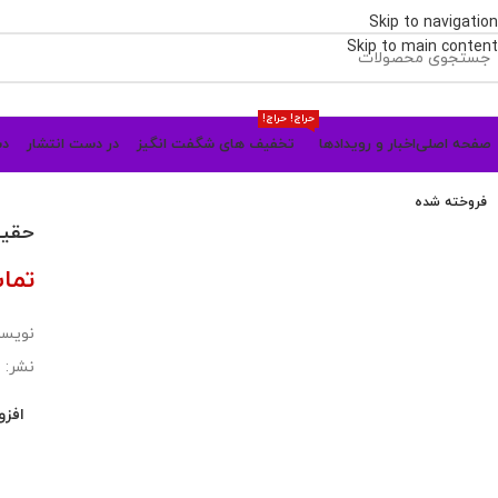
Skip to navigation
Skip to main content
حراج! حراج!
صفحه اصلی
اخبار و رویدادها
تخفیف های شگفت انگیز
در دست انتشار
دس
فروخته شده
حقیق
تما
نویسن
نشر: 
افزو