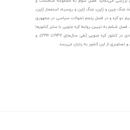
سون بررسی می‌نماید .فصل سوم به مجموعه مناقشات و
، جنگ چین و ژاپن، جنگ ژاپن و روسیه، استعمار ژاپن،
قسیم دو کره و در فصل پنجم تحولات سیاسی در جمهوری
زوایای مختلف تشریح می‌گردد .فصل ششم به تبیین روابط کره جنوبی با سایر کشورها
اختصاص می‌یابد .در فصل هفتم و هشتم، تجارب و استراتژی‌های توسعه اقتصادی در کشور کره جنوبی (طی سال‌های 1947تا 1996)، و
و تصاویری از این کشور به پایان می‌رسد .