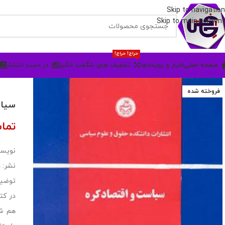
Skip to navigation
Skip to main content
حراج! حراج!
صفحه اصلی
اخبار و رویدادها
تخفیف های شگفت انگیز
در دست انتشار
فروخته شده
سیاس
تما
نویسن
نشر: 
توضی
در کت
هم شم