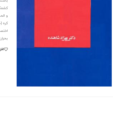
باستا
کشمکش
و الح
بحران
افز