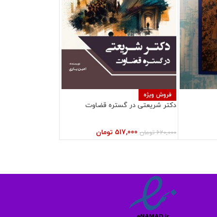
فروش ویژه
دکتر شریعتی در گستره قضاوت
517,000
تومان
620,000
تومان