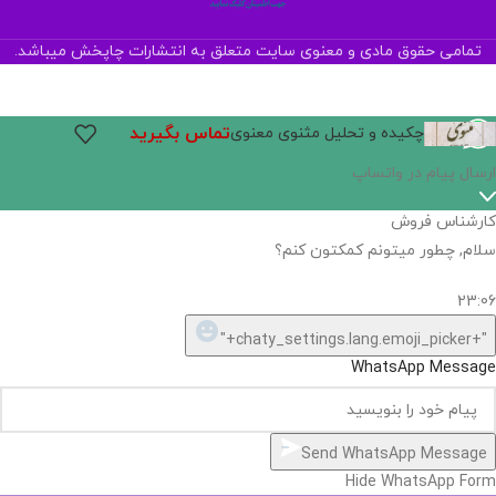
تمامی حقوق مادی و معنوی سایت متعلق به انتشارات چاپخش میباشد.
تماس بگیرید
چکیده و‌ تحلیل مثنوی معنوی
ارسال پیام در واتساپ
کارشناس فروش
سلام, چطور میتونم کمکتون کنم؟
23:06
"+chaty_settings.lang.emoji_picker+"
WhatsApp Message
Send WhatsApp Message
Hide WhatsApp Form