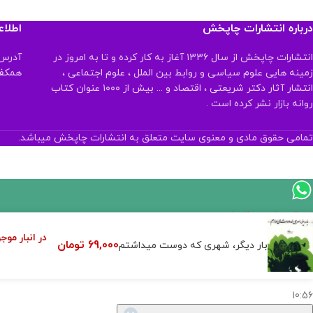
درباره انتشارات چاپخش
اطلا
انتشارات چاپخش از سال ۱۳۳۶ آغاز به کار کرده و تا به امروز در
آدرس:
زمینه هایی علوم سیاسی و روابط بین الملل ، علوم اجتماعی ،
همکف تلفن:
انتشار آثار دکتر شریعتی ، اقتصاد و ... بیش از ۱۰۰۰ عنوان کتاب
روانه بازار نشر کرده است .
تمامی حقوق مادی و معنوی سایت متعلق به انتشارات چاپخش میباشد.
ارسال پیام در واتساپ
در انبار مو
69,000
تومان
کارشناس فروش
بار دیگر، شهری که دوست میداشتم
سلام, چطور میتونم کمکتون کنم؟
10:56