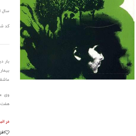
سال انت
کد شابک:9343
بیمار
عاشقان
وی عل
هفت‌ج
در انب
افز