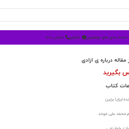
دسته بندی های موضوعی
ناشران
تماس با ما
 مقاله درباره ی ازادی
س بگیرید
عات کتاب
ه:ایزایا برلین
:محمد علی موحد
رات: خوارزمی