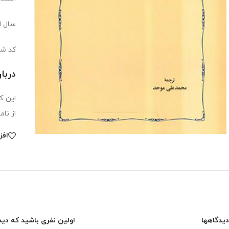
سال انت
کد شابک:0569
دربا
این ک
از نا
افز
دیدگاهها
اولین نفری باشید که دیدگ