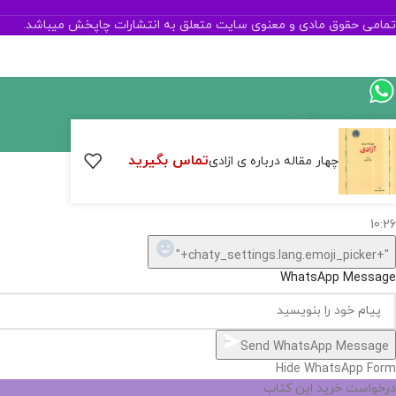
تمامی حقوق مادی و معنوی سایت متعلق به انتشارات چاپخش میباشد.
ارسال پیام در واتساپ
تماس بگیرید
کارشناس فروش
چهار مقاله درباره ی ازادی
سلام, چطور میتونم کمکتون کنم؟
10:26
"+chaty_settings.lang.emoji_picker+"
WhatsApp Message
Send WhatsApp Message
Hide WhatsApp Form
درخواست خرید این کتاب