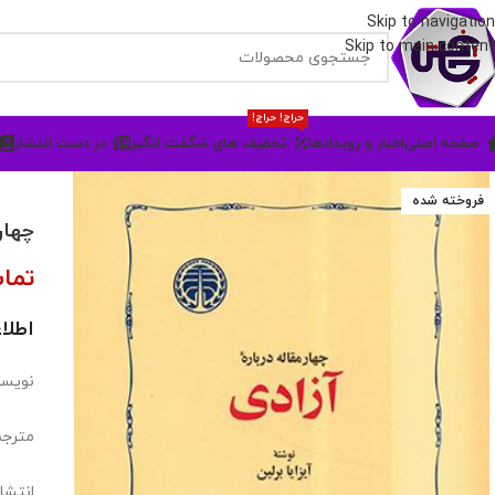
Skip to navigation
Skip to main content
حراج! حراج!
صفحه اصلی
اخبار و رویدادها
تخفیف های شگفت انگیز
در دست انتشار
فروخته شده
چهار
تما
اطلا
نویسند
مترجم
انتشا