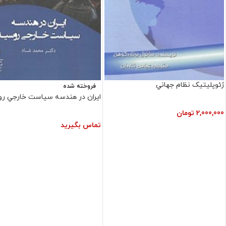
ژئوپليتيک نظام‏ جهاني
فروخته شده
ايران در هندسه سياست خارجي ر
2,000,000
تومان
تماس بگیرید