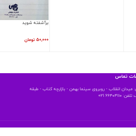
برآشفته شوید
50,000
تومان
عات تماس
 میدان انقلاب - روبروی سینما بهمن - بازارچه کتاب - طبقه
 ۶۶۴۰۴۱۱۰ 021