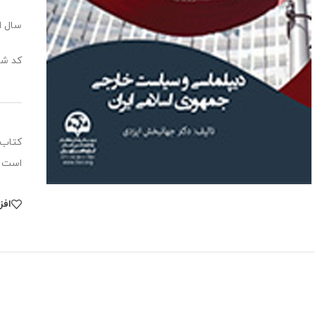
سال انت
کد شابک:2431
کتاب 
است ک
افز