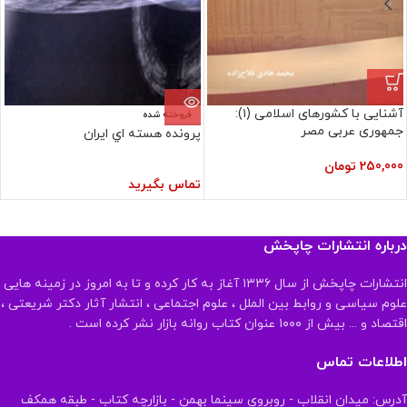
آشنایی با کشورهای اسلامی (۱):
فروخته شده
جمهوری عربی مصر
پرونده‏ هسته‏ اي‏ ايران‏
250,000
تومان
تماس بگیرید
درباره انتشارات چاپخش
انتشارات چاپخش از سال ۱۳۳۶ آغاز به کار کرده و تا به امروز در زمینه هایی
علوم سیاسی و روابط بین الملل ، علوم اجتماعی ، انتشار آثار دکتر شریعتی ،
اقتصاد و ... بیش از ۱۰۰۰ عنوان کتاب روانه بازار نشر کرده است .
اطلاعات تماس
آدرس: میدان انقلاب - روبروی سینما بهمن - بازارچه کتاب - طبقه همکف