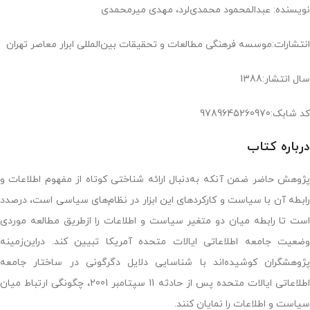
نویسنده: عبدالمحمود محمدی‌لرد، مهدی میرمحمدی
انتشارات:موسسه فرهنگی مطالعات و تحقیقات بین‌المللی ابرار معاصر تهران
سال انتشار:1388
کد شابک:9789645260970
درباره کتاب
پژوهش حاضر ضمن آنکه به‌دنبال ارائه شناختی کوتاه از مفهوم اطلاعات و
رابطه آن با سیاست و کارکردهای این ابزار در نظام‌های سیاسی است، درصدد
است تا رابطه میان دو متغیر سیاست و اطلاعات را ازطریق مطالعه موردی
وضعیت جامعه اطلاعاتی ایالات متحده آمریکا تبیین کند. دراین‌‌زمینه
پژوهشگران کوشیده‌اند با شناسایی دلایل دگرگونی در ساختار جامعه
اطلاعاتی ایالات متحده پس از حادثه 11 سپتامبر 2001، چگونگی ارتباط میان
سیاست و اطلاعات را نمایان کنند.