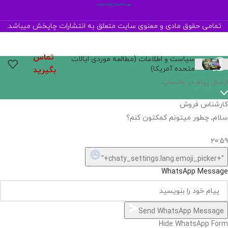
تمامی حقوق مادی و معنوی سایت متعلق به انتشارات چاپخش میباشد.
تماس
سیاست و اطلاعات (مطالعه موردی ایالات
متحده آمریکا)
بگیرید
ارسال پیام در واتساپ
کارشناس فروش
سلام, چطور میتونم کمکتون کنم؟
20:59
"+chaty_settings.lang.emoji_picker+"
WhatsApp Message
Send WhatsApp Message
Hide WhatsApp Form