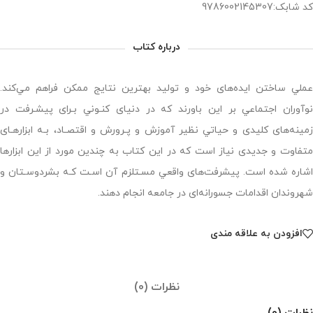
کد شابک:9786002145307
درباره کتاب
ﻋﻤﻠﻲ ﺳﺎﺧﺘﻦ اﻳﺪهﻫﺎى ﺧﻮد و ﺗﻮﻟﻴﺪ ﺑﻬﺘﺮﻳﻦ ﻧﺘﺎﻳﺞ ﻣﻤﻜﻦ ﻓﺮاﻫﻢ ﻣﻲﻛﻨﺪ.
ﻧﻮآوران اﺟﺘﻤﺎﻋﻲ ﺑﺮ اﻳﻦ ﺑﺎورﻧﺪ ﻛﻪ در دﻧﻴﺎى ﻛﻨـﻮﻧﻲ ﺑـﺮاى ﭘﻴﺸـﺮﻓﺖ در
زﻣﻴﻨﻪﻫﺎى ﻛﻠﻴﺪى و ﺣﻴﺎﺗﻲ ﻧﻈﻴﺮ آﻣﻮزش و ﭘـﺮورش و اﻗﺘﺼـﺎد، ﺑـﻪ اﺑﺰارﻫـﺎى
ﻣﺘﻔﺎوت و ﺟﺪﻳﺪى ﻧﻴﺎز اﺳﺖ ﻛﻪ در اﻳﻦ ﻛﺘﺎب ﺑﻪ ﭼﻨﺪﻳﻦ ﻣﻮرد از اﻳﻦ اﺑﺰارﻫﺎ
اﺷﺎره ﺷﺪه اﺳﺖ. ﭘﻴﺸﺮﻓﺖﻫﺎى واﻗﻌﻲ ﻣﺴـﺘﻠﺰم آن اﺳـﺖ ﻛـﻪ ﺑﺸﺮدوﺳـﺘﺎن و
ﺷﻬﺮوﻧﺪان اﻗﺪاﻣﺎت ﺟﺴﻮراﻧﻪاى در ﺟﺎﻣﻌﻪ اﻧﺠﺎم دﻫﻨﺪ.
افزودن به علاقه مندی
نظرات (0)