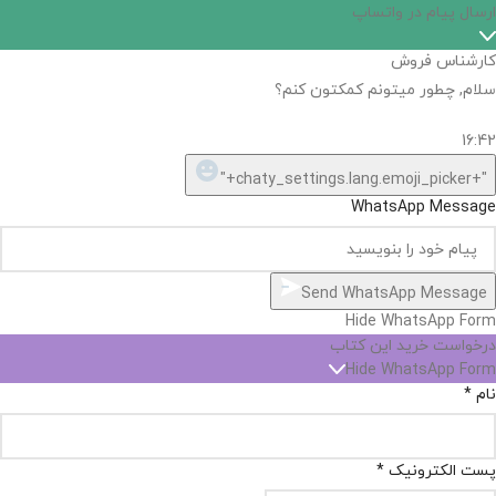
اگر
موجود
نیست,
شاید
بتونیم
تهیه
کنیم!
Hide
chaty
ارسال پیام در واتساپ
کارشناس فروش
Open
سلام, چطور میتونم کمکتون کنم؟
chaty
chaty
buttons
16:42
1