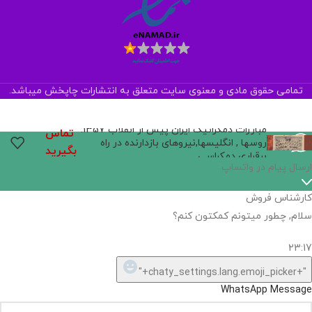
تمامی حقوق مادی و معنوی سایت متعلق به انتشارات چاپخش میباشد.
مبارزات دمکراتیک ایران پیش از انقلاب 1357:
تماس
روسها , انگلیسها,نیروهای بازدارنده در راه
بگیرید
برقراری دمکراسی
اگر
موجود
نیست,
شاید
بتونیم
تهیه
کنیم!