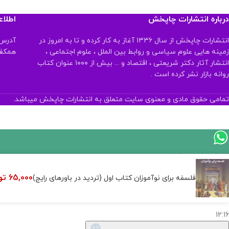
درباره انتشارات چاپخش
اطلا
انتشارات چاپخش از سال ۱۳۳۶ آغاز به کار کرده و تا به امروز در
آدرس:
زمینه هایی علوم سیاسی و روابط بین الملل ، علوم اجتماعی ،
همکف تلفن:
انتشار آثار دکتر شریعتی ، اقتصاد و ... بیش از ۱۰۰۰ عنوان کتاب
روانه بازار نشر کرده است .
تمامی حقوق مادی و معنوی سایت متعلق به انتشارات چاپخش میباشد.
اگر
موجود
65,000
تو
فلسفه برای نوآموزان کتاب اول (تردید در باورهای رایج)
نیست,
شاید
بتونیم
تهیه
کنیم!