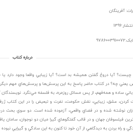
رات: آفرینگان
شار:1396
978600391
درباره کتاب
يست؟ آيا دروغ گفتن هميشه بد است؟ آيا زيبايي واقعا وجود دارد يا س
 يعني چه؟ در كتاب حاضر پاسخ به اين پرسش‌ها و پرسش‌هاي مهم ديگر ب
باني ساده و همه‌فهم، از پس مسائل روزمره، به فلسفه مي‌نگرد. نويسندگان 
 كردن، عشق، زيبايي، نقش حكومت، نفرت و تبعيض را در اين كتاب ژرف، 
زان نوشته شده و در فضاي واقعي، آزموده شده است. دو سوي بحث درباره
ترين فيلسوفان جهان و در قالب گفتگوهاي گيرا ميان دو نوجوان، سامان يا
دگي و راه بردن به ديدگاهي از آن خود تا كنون به اين سادگي و گيرايي نبوده 