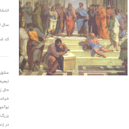
انتشا
سال انت
کد شابک:0072
عشق چ
تبعيض
حال ز
خيانت
نوآمو
بزرگ‌
در زن