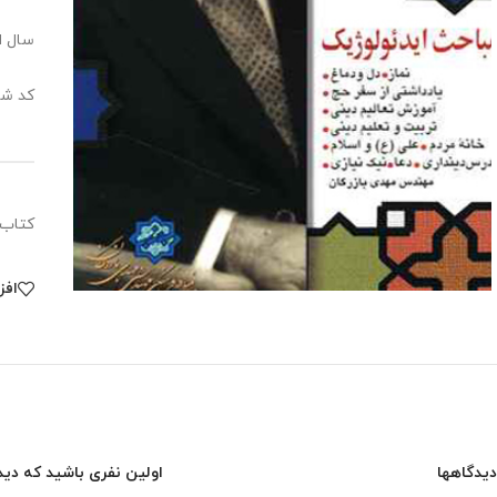
سال انت
کد شابک:0083
کتاب مجموعه آثار 9 مباحث
افز
دیدگاهها
اولین نفری باشید که دیدگاهی را 