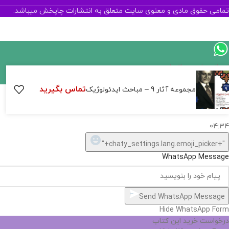
تمامی حقوق مادی و معنوی سایت متعلق به انتشارات چاپخش میباشد.
ارسال پیام در واتساپ
تماس بگیرید
کارشناس فروش
مجموعه آثار 9 – مباحث ایدئولوژیک
سلام, چطور میتونم کمکتون کنم؟
04:34
"+chaty_settings.lang.emoji_picker+"
WhatsApp Message
Send WhatsApp Message
Hide WhatsApp Form
درخواست خرید این کتاب