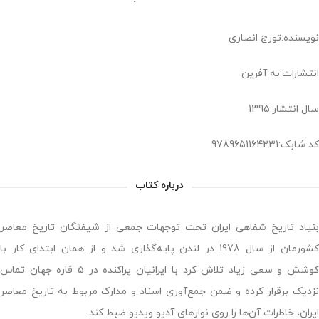
نویسنده:تورج انصاری
انتشارات:به آفرین
سال انتشار:1395
کد شابک:9789651164231
درباره کتاب
بنیاد تاریخ شفاهی ایران تحت توجهات جمعی از شیفتگان تاریخ معاصر
کشورمان از سال 1978 در لندن پایه‌گذاری شد و از همان ابتدای کار با
کوشش و سعی زیاد تلاش کرد با ایرانیان پراکنده در 5 قاره جهان تماس
نزدیک برقرار کرده و ضمن جمع‌آوری اسناد و مدارک مربوط به تاریخ معاصر
ایران، خاطرات آن‌ها را روی نوارهای آدیو ویدیو ضبط کند.