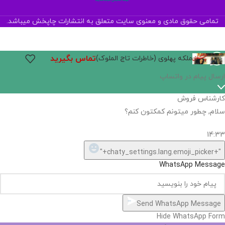
تمامی حقوق مادی و معنوی سایت متعلق به انتشارات چاپخش میباشد.
تماس بگیرید
ملکه پهلوی (خاطرات تاج الملوک)
ارسال پیام در واتساپ
کارشناس فروش
سلام, چطور میتونم کمکتون کنم؟
14:33
"+chaty_settings.lang.emoji_picker+"
WhatsApp Message
Send WhatsApp Message
Hide WhatsApp Form