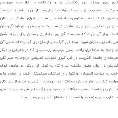
تری روی آوردند. این پشتیبانی ها و ارتباطات با آغاز قرن چهاردهم
خورشیدی،همسو با برخی اهداف دولت به اوج رسید.از آن جمله،ساخت و ساز
بناهای عام المنفعه و مدارس،ایجاد فضاهای مناسب اجرای نمایش در سالن
های این مدارس و نیز اجرای نمایش در مناسبت ها و جشن های فرهنگی شان
است. و از آن جهت که سیاست آن روز، به ایران باستان بذل توجه نشان
می داد، زرتشتیان مورد توجه قرار گرفتند و اوضاع برای فعالیت اجتماعی آن
ها وضع به ساما تری یافت. بدین ترتیب، زرتشتیان گاه در همراهی با دیگر
هنرمندان جامعه اکثریت، در شل گیری تحولات نمایشی مربوط به سیر کلی
نمایش در ایران حضور داشته اند و گاه به گونه ای دیگر، در جامعه کوک
خود، به صورت انحصاری و تنها برای تماشای همکیشان خود، در جشن ها و
مراسم شان، به هنر نمایش پرداخته اند؛ این جریان فرعی و جدای از سیر کلی
نمایش در جامعه، مسیر جداگانه ای پیمود و ویژگی ها، روش ها، مهارت ها و
دستاوردهای ویژه خود را کسب کرد که قابل تامل و بررسی است.