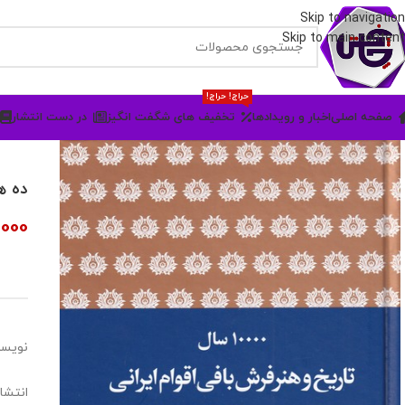
Skip to navigation
Skip to main content
حراج! حراج!
صفحه اصلی
اخبار و رویدادها
تخفیف های شگفت انگیز
در دست انتشار
ده هز
000
نویسن
انتشا