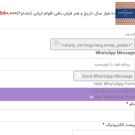
اگر
موجود
550,000
ده هزار سال تاریخ و هنر فرش بافی اقوام ایرانی (جلد۱و۲)
نیست,
شاید
بتونیم
تهیه
کنیم!
Hide
chaty
ارسال پیام در واتساپ
کارشناس فروش
Open
سلام, چطور میتونم کمکتون کنم؟
chaty
chaty
buttons
06:02
1
"+chaty_settings.lang.emoji_picker+"
WhatsApp Message