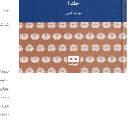
سال انت
کد شابک: 123
نمونه
علاوه
جهان 
جدید 
بالش‌