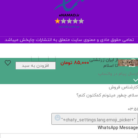
تمامی حقوق مادی و معنوی سایت متعلق به انتشارات چاپخش میباشد.
از ایران زرتشتی
85,000
تومان
تا اسلام
افزودن به سبد
خرید
ارسال پیام در واتساپ
کارشناس فروش
سلام, چطور میتونم کمکتون کنم؟
03:51
"+chaty_settings.lang.emoji_picker+"
WhatsApp Message