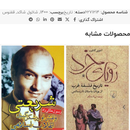
شناسه محصول:
6271214
دسته:
تاریخ
برچسب:
1400
,
شائول شاکد
,
ققنوس
اشتراک گذاری:
محصولات مشابه